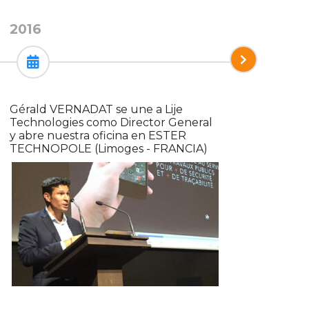
2016
2017
Gérald VERNADAT se une a Lije
Desarrol
Technologies como Director General
colabor
y abre nuestra oficina en ESTER
inicio d
TECHNOPOLE (Limoges - FRANCIA)