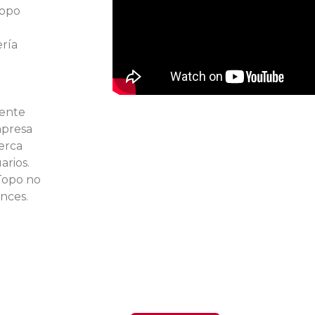
Topo
ería
mente
mpresa
erca
arios.
-Topo no
nces.